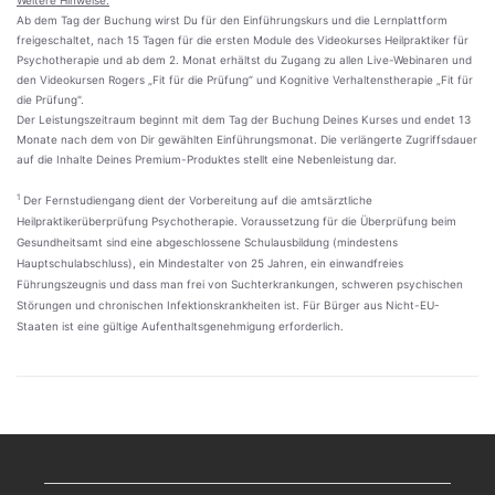
Ab dem Tag der Buchung wirst Du für den Einführungskurs und die Lernplattform 
freigeschaltet, nach 15 Tagen für die ersten Module des Videokurses Heilpraktiker für 
Psychotherapie und ab dem 2. Monat erhältst du Zugang zu allen Live-Webinaren und 
den Videokursen Rogers „Fit für die Prüfung“ und Kognitive Verhaltenstherapie „Fit für 
die Prüfung".
Der Leistungszeitraum beginnt mit dem Tag der Buchung Deines Kurses und endet 13 
Monate nach dem von Dir gewählten Einführungsmonat. Die verlängerte Zugriffsdauer 
auf die Inhalte Deines Premium-Produktes stellt eine Nebenleistung dar.
1
 Der Fernstudiengang dient der Vorbereitung auf die amtsärztliche 
Heilpraktikerüberprüfung Psychotherapie. Voraussetzung für die Überprüfung beim 
Gesundheitsamt sind eine abgeschlossene Schulausbildung (mindestens 
Hauptschulabschluss), ein Mindestalter von 25 Jahren, ein einwandfreies 
Führungszeugnis und dass man frei von Suchterkrankungen, schweren psychischen 
Störungen und chronischen Infektionskrankheiten ist. Für Bürger aus Nicht-EU-
Staaten ist eine gültige Aufenthaltsgenehmigung erforderlich.