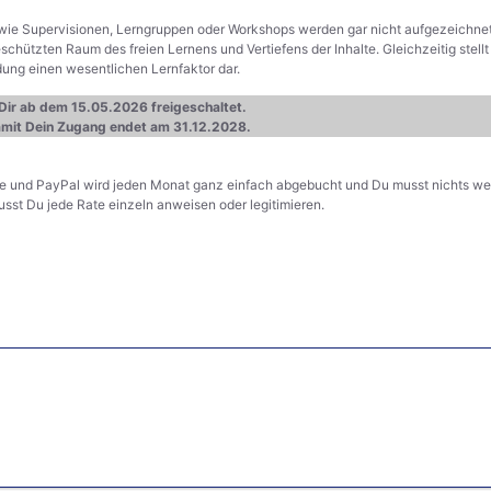
 wie Supervisionen, Lerngruppen oder Workshops werden gar nicht aufgezeichnet 
chützten Raum des freien Lernens und Vertiefens der Inhalte. Gleichzeitig stell
ldung einen wesentlichen Lernfaktor dar.
Dir ab dem 15.05.2026 freigeschaltet.
amit Dein Zugang endet am 31.12.2028.
te und PayPal wird jeden Monat ganz einfach abgebucht und Du musst nichts wei
usst Du jede Rate einzeln anweisen oder legitimieren.