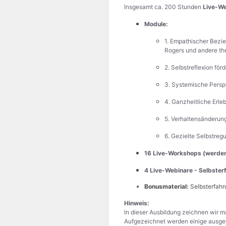
Insgesamt ca. 200 Stunden
Live-W
Module:
1. Empathischer Bezi
Rogers und andere th
2. Selbstreflexion fö
3. Systemische Persp
4. Ganzheitliche Erle
5. Verhaltensänderung
6. Gezielte Selbstre
16 Live-Workshops (werden
4 Live-Webinare - Selbster
Bonusmaterial:
Selbsterfahru
Hinweis:
In dieser Ausbildung zeichnen wir m
Aufgezeichnet werden einige ausgew