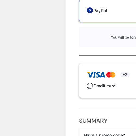
PayPal
You will be fo
+2
Credit card
SUMMARY
Have a promo code?