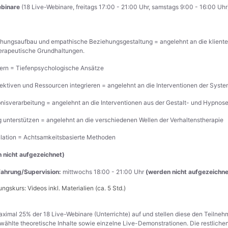
ebinare
(18 Live-Webinare, freitags 17:00 - 21:00 Uhr, samstags 9:00 - 16:00 Uhr
ehungsaufbau und empathische Beziehungsgestaltung = angelehnt an die kliente
erapeutische Grundhaltungen.
rdern = Tiefenpsychologische Ansätze
ektiven und Ressourcen integrieren = angelehnt an die Interventionen der Syst
bnisverarbeitung = angelehnt an die Interventionen aus der Gestalt- und Hypnos
 unterstützen = angelehnt an die verschiedenen Wellen der Verhaltenstherapie
gulation = Achtsamkeitsbasierte Methoden
 nicht aufgezeichnet)
fahrung/Supervision:
mittwochs 18:00 - 21:00 Uhr
(werden nicht aufgezeichne
ngskurs: Videos inkl. Materialien (ca. 5 Std.)
aximal 25% der 18 Live-Webinare (Unterrichte) auf und stellen diese den Teilneh
ählte theoretische Inhalte sowie einzelne Live-Demonstrationen. Die restlichen