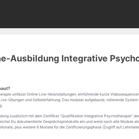
ne-Ausbildung Integrative Psych
baut?
herapie umfasst Online Live-Veranstaltungen, einführende kurze Videosequenz
 Live-Übungen und Selbsterfahrung. Das modular aufgebaute, rotierende System
g.
ldung zusätzlich mit dem Zertifikat “Qualifikation Integrative Psychotherapie” d
eichst Du dokumentierte Gesprächsprotokolle ein und weist nach alle Module abs
nate, plus weitere 6 Monate für die Zertifizierungsphase (Zugriff auf Lehrmater